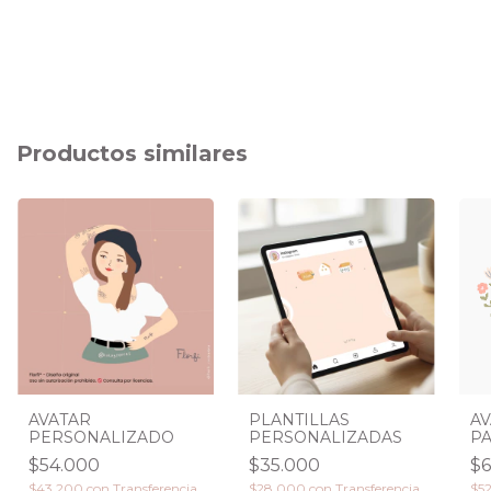
Productos similares
AVATAR
PLANTILLAS
A
PERSONALIZADO
PERSONALIZADAS
PA
$54.000
$35.000
$6
$43.200
con
Transferencia
$28.000
con
Transferencia
$5