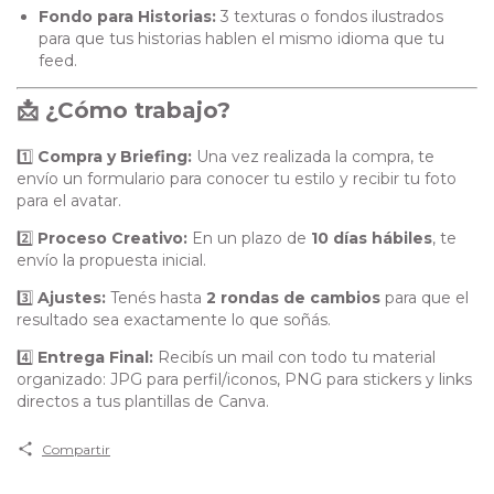
Fondo para Historias:
3 texturas o fondos ilustrados
para que tus historias hablen el mismo idioma que tu
feed.
📩 ¿Cómo trabajo?
1️⃣
Compra y Briefing:
Una vez realizada la compra, te
envío un formulario para conocer tu estilo y recibir tu foto
para el avatar.
2️⃣
Proceso Creativo:
En un plazo de
10 días hábiles
, te
envío la propuesta inicial.
3️⃣
Ajustes:
Tenés hasta
2 rondas de cambios
para que el
resultado sea exactamente lo que soñás.
4️⃣
Entrega Final:
Recibís un mail con todo tu material
organizado: JPG para perfil/iconos, PNG para stickers y links
directos a tus plantillas de Canva.
Compartir