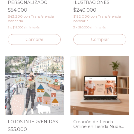
PERSONALIZADO
ILUSTRACIONES
$54.000
$240.000
$43.200
con
Transferencia
$192.000
con
Transferencia
bancaria
bancaria
3
x
$18.000
sin interés
3
x
$80.000
sin interés
FOTOS INTERVENIDAS
Creación de Tienda
Online en Tienda Nube
$55.000
CONSULTAR PRECIO