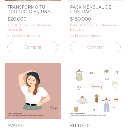
TRANSFORMO TU
PACK MENSUAL DE
PRODUCTO EN UNA
ILUSTRAC.
FOTO PERFECTA
$20.000
$180.000
$16.000
con
Transferencia
$144.000
con
Transferencia
bancaria
bancaria
3
x
$6.666,67
sin interés
3
x
$60.000
sin interés
Comprar
Comprar
AVATAR
KIT DE 10