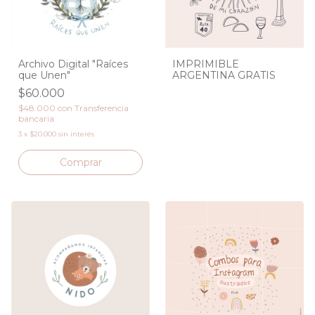
Archivo Digital "Raíces
IMPRIMIBLE
que Unen"
ARGENTINA GRATIS
$60.000
$48.000
con
Transferencia
bancaria
3
x
$20.000
sin interés