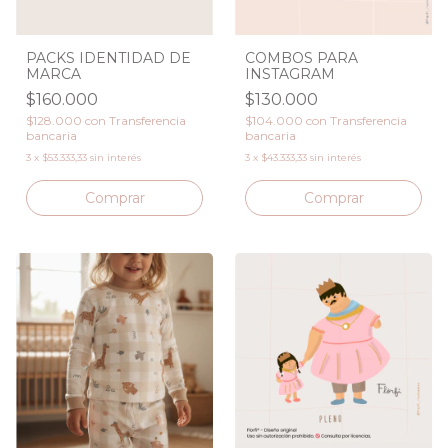
PACKS IDENTIDAD DE
COMBOS PARA
MARCA
INSTAGRAM
$160.000
$130.000
$128.000
con
Transferencia
$104.000
con
Transferencia
bancaria
bancaria
3
x
$53.333,33
sin interés
3
x
$43.333,33
sin interés
Comprar
Comprar