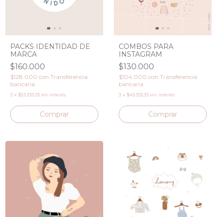
PACKS IDENTIDAD DE
COMBOS PARA
MARCA
INSTAGRAM
$160.000
$130.000
$128.000
con
Transferencia
$104.000
con
Transferencia
bancaria
bancaria
3
x
$53.333,33
sin interés
3
x
$43.333,33
sin interés
Comprar
Comprar