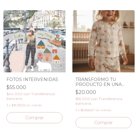
FOTOS INTERVENIDAS
TRANSFORMO TU
PRODUCTO EN UNA
$55.000
FOTO PERFECTA
$20.000
$44.000
con
Transferencia
bancaria
$16.000
con
Transferencia
bancaria
3
x
$18.333,33
sin interés
3
x
$6.666,67
sin interés
Comprar