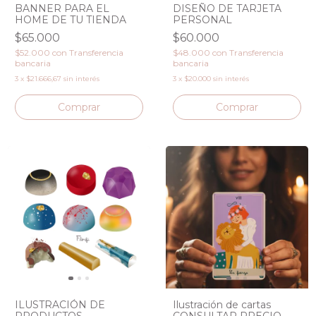
DISEÑO DE TARJETA
BANNER PARA EL
PERSONAL
HOME DE TU TIENDA
$60.000
$65.000
$48.000
con
Transferencia
$52.000
con
Transferencia
bancaria
bancaria
3
x
$20.000
sin interés
3
x
$21.666,67
sin interés
ILUSTRACIÓN DE
Ilustración de cartas