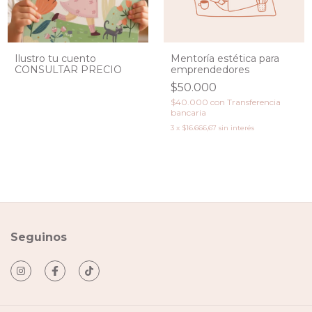
Ilustro tu cuento
Mentoría estética para
CONSULTAR PRECIO
emprendedores
$50.000
$40.000
con
Transferencia
bancaria
3
x
$16.666,67
sin interés
Seguinos