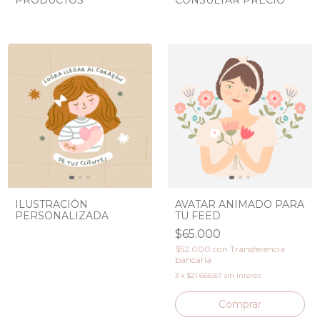
PRODUCTOS
CONSULTAR PRECIO
ILUSTRACIÓN
AVATAR ANIMADO PARA
PERSONALIZADA
TU FEED
$65.000
$52.000
con
Transferencia
bancaria
3
x
$21.666,67
sin interés
Comprar