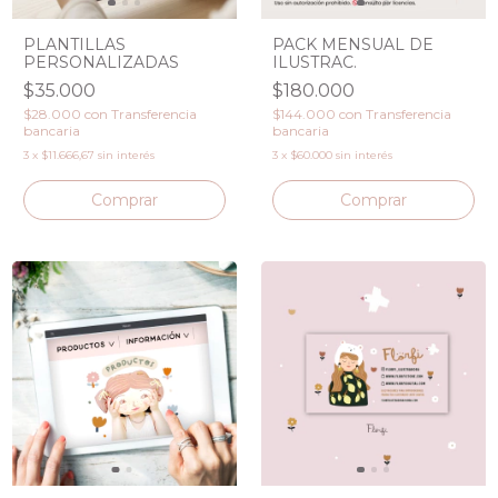
PLANTILLAS
PACK MENSUAL DE
PERSONALIZADAS
ILUSTRAC.
$35.000
$180.000
$28.000
con
Transferencia
$144.000
con
Transferencia
bancaria
bancaria
3
x
$11.666,67
sin interés
3
x
$60.000
sin interés
Comprar
Comprar