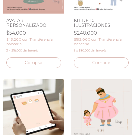
AVATAR
KIT DE 10
PERSONALIZADO
ILUSTRACIONES
$54.000
$240.000
$43.200
con
Transferencia
$192.000
con
Transferencia
bancaria
bancaria
3
x
$18.000
sin interés
3
x
$80.000
sin interés