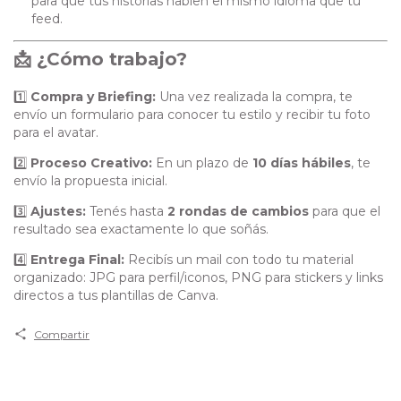
para que tus historias hablen el mismo idioma que tu
feed.
📩 ¿Cómo trabajo?
1️⃣
Compra y Briefing:
Una vez realizada la compra, te
envío un formulario para conocer tu estilo y recibir tu foto
para el avatar.
2️⃣
Proceso Creativo:
En un plazo de
10 días hábiles
, te
envío la propuesta inicial.
3️⃣
Ajustes:
Tenés hasta
2 rondas de cambios
para que el
resultado sea exactamente lo que soñás.
4️⃣
Entrega Final:
Recibís un mail con todo tu material
organizado: JPG para perfil/iconos, PNG para stickers y links
directos a tus plantillas de Canva.
Compartir