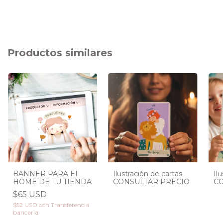
Productos similares
BANNER PARA EL
Ilustración de cartas
Il
HOME DE TU TIENDA
CONSULTAR PRECIO
CO
$65 USD
$52 USD
con
Transferencia
bancaria