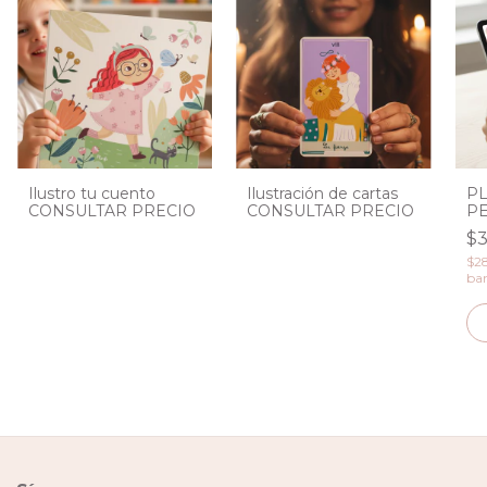
Ilustro tu cuento
Ilustración de cartas
PL
CONSULTAR PRECIO
CONSULTAR PRECIO
P
$
$2
ban