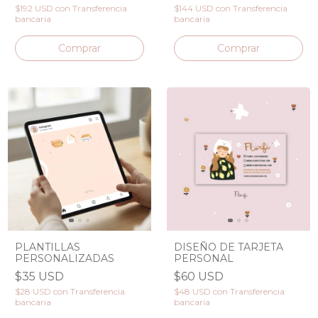
$192 USD
con
Transferencia
$144 USD
con
Transferencia
bancaria
bancaria
Comprar
DISEÑO DE TARJETA
PLANTILLAS
PERSONAL
PERSONALIZADAS
$60 USD
$35 USD
$48 USD
con
Transferencia
$28 USD
con
Transferencia
bancaria
bancaria