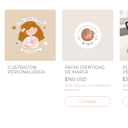
PACKS IDENTIDAD
ILUSTRACIÓN
PL
DE MARCA
PERSONALIZADA
P
$160 USD
$
$128 USD
con
Transferencia
$2
bancaria
ban
Comprar