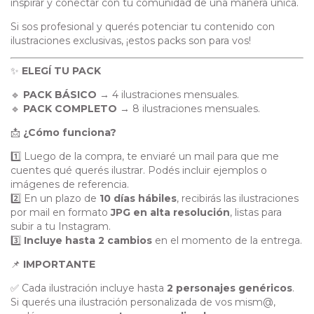
inspirar y conectar con tu comunidad de una manera única.
Si sos profesional y querés potenciar tu contenido con
ilustraciones exclusivas, ¡estos packs son para vos!
✨
ELEGÍ TU PACK
🔹
PACK BÁSICO
→ 4 ilustraciones mensuales.
🔹
PACK COMPLETO
→ 8 ilustraciones mensuales.
📩
¿Cómo funciona?
1️⃣ Luego de la compra, te enviaré un mail para que me
cuentes qué querés ilustrar. Podés incluir ejemplos o
imágenes de referencia.
2️⃣ En un plazo de
10 días hábiles
, recibirás las ilustraciones
por mail en formato
JPG en alta resolución
, listas para
subir a tu Instagram.
3️⃣
Incluye hasta 2 cambios
en el momento de la entrega.
📌
IMPORTANTE
✅ Cada ilustración incluye hasta
2 personajes genéricos
.
Si querés una ilustración personalizada de vos mism@,