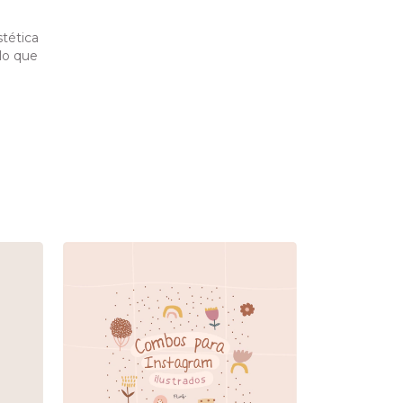
stética
lo que