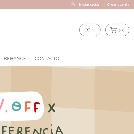
Iniciar sesión
|
Crear cuenta
EC
(
0
)
BEHANCE
CONTACTO