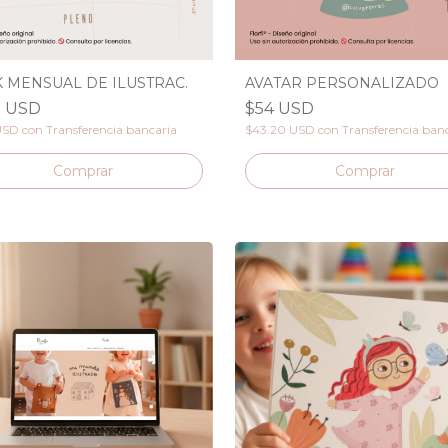
 MENSUAL DE ILUSTRAC.
AVATAR PERSONALIZADO
0 USD
$54 USD
USD
con
Transferencia bancaria
$43.20 USD
con
Transferencia ban
Comprar