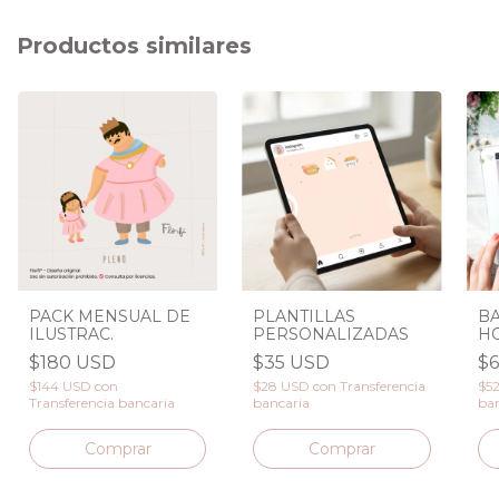
Productos similares
PACK MENSUAL DE
PLANTILLAS
BA
ILUSTRAC.
PERSONALIZADAS
HO
$180 USD
$35 USD
$
$144 USD
con
$28 USD
con
Transferencia
$5
Transferencia bancaria
bancaria
ban
Comprar
Comprar