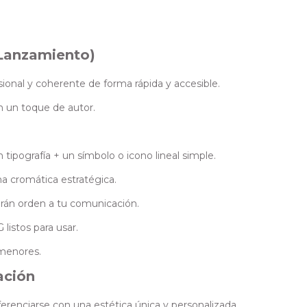
(Lanzamiento)
ional y coherente de forma rápida y accesible.
n un toque de autor.
tipografía + un símbolo o icono lineal simple.
a cromática estratégica.
rán orden a tu comunicación.
listos para usar.
menores.
ación
renciarse con una estética única y personalizada.