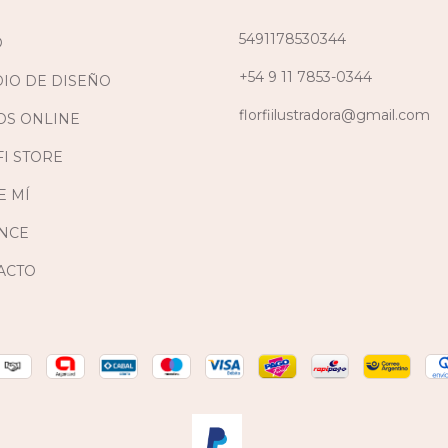
5491178530344
O
+54 9 11 7853-0344
DIO DE DISEÑO
florfiilustradora@gmail.com
OS ONLINE
I STORE
E MÍ
NCE
ACTO