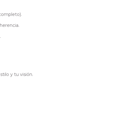
 completo).
herencia.
.
ilo y tu visión.