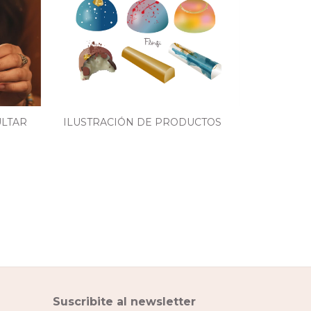
SULTAR
ILUSTRACIÓN DE PRODUCTOS
KIT DE 1
$240 US
$192 USD
co
Suscribite al newsletter