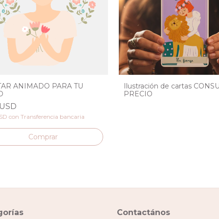
TAR ANIMADO PARA TU
Ilustración de cartas CON
D
PRECIO
 USD
USD
con
Transferencia bancaria
Comprar
gorías
Contactános