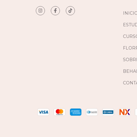
INICI
ESTU
CURS
FLORF
SOBR
BEHA
CONT