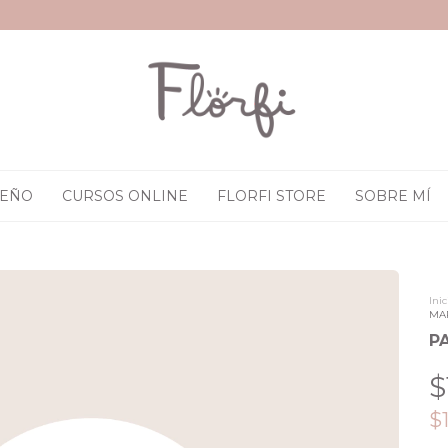
SEÑO
CURSOS ONLINE
FLORFI STORE
SOBRE MÍ
Inic
MA
P
$
$