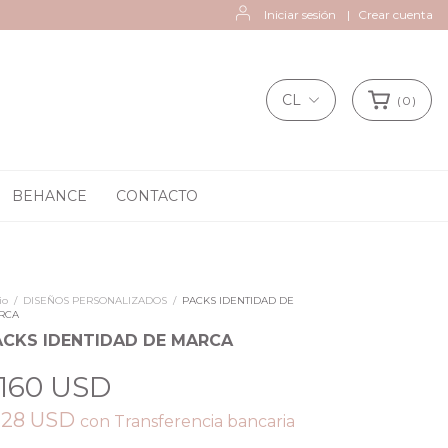
Iniciar sesión
|
Crear cuenta
CL
(
0
)
BEHANCE
CONTACTO
io
/
DISEÑOS PERSONALIZADOS
/
PACKS IDENTIDAD DE
RCA
ACKS IDENTIDAD DE MARCA
160 USD
128 USD
con
Transferencia bancaria