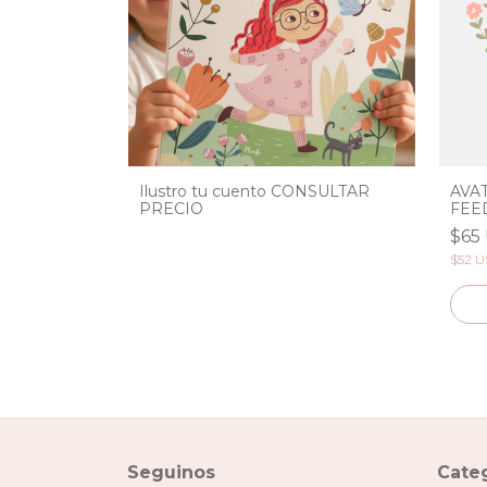
NALIZADAS
Ilustro tu cuento CONSULTAR
AVA
PRECIO
FEE
$65
 bancaria
$52 
Seguinos
Cate