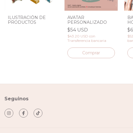
ILUSTRACIÓN DE
AVATAR
BA
PRODUCTOS
PERSONALIZADO
HO
$54 USD
$
$43.20 USD
con
$5
Transferencia bancaria
ban
Seguinos