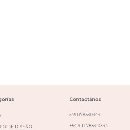
gorías
Contactános
5491178530344
O
+54 9 11 7853-0344
DIO DE DISEÑO