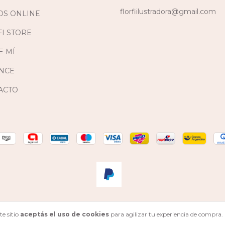
florfiilustradora@gmail.com
OS ONLINE
I STORE
E MÍ
NCE
ACTO
fensa de las y los consumidores. Para reclamos
ingresá acá.
/
Botón de arrepe
te sitio
aceptás el uso de cookies
para agilizar tu experiencia de compra.