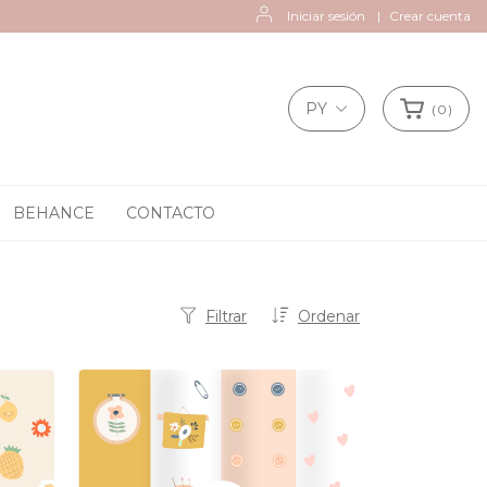
Iniciar sesión
|
Crear cuenta
PY
(
0
)
BEHANCE
CONTACTO
Filtrar
Ordenar